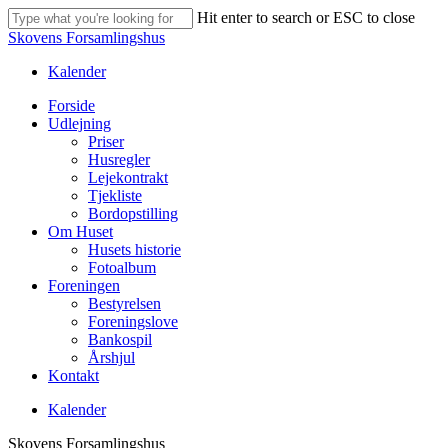
Skip
Hit enter to search or ESC to close
to
Close
Skovens Forsamlingshus
main
Search
content
Kalender
Menu
Forside
Udlejning
Priser
Husregler
Lejekontrakt
Tjekliste
Bordopstilling
Om Huset
Husets historie
Fotoalbum
Foreningen
Bestyrelsen
Foreningslove
Bankospil
Årshjul
Kontakt
Kalender
Skovens Forsamlingshus