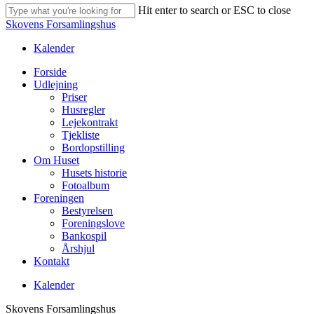
Hit enter to search or ESC to close
Close
Skovens Forsamlingshus
Search
Kalender
Menu
Forside
Udlejning
Priser
Husregler
Lejekontrakt
Tjekliste
Bordopstilling
Om Huset
Husets historie
Fotoalbum
Foreningen
Bestyrelsen
Foreningslove
Bankospil
Årshjul
Kontakt
Kalender
Skovens Forsamlingshus