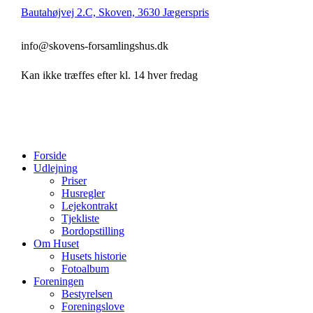
Bautahøjvej 2.C, Skoven, 3630 Jægerspris
info@skovens-forsamlingshus.dk
Kan ikke træffes efter kl. 14 hver fredag
Forside
Udlejning
Priser
Husregler
Lejekontrakt
Tjekliste
Bordopstilling
Om Huset
Husets historie
Fotoalbum
Foreningen
Bestyrelsen
Foreningslove