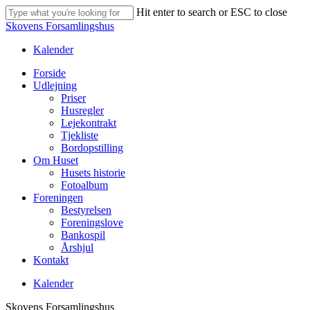
Skip
Hit enter to search or ESC to close
to
Close
Skovens Forsamlingshus
main
Search
content
Kalender
Menu
Forside
Udlejning
Priser
Husregler
Lejekontrakt
Tjekliste
Bordopstilling
Om Huset
Husets historie
Fotoalbum
Foreningen
Bestyrelsen
Foreningslove
Bankospil
Årshjul
Kontakt
Kalender
Skovens Forsamlingshus