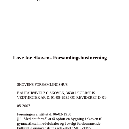
Love for Skovens Forsamlingshusforening
SKOVENS FORSAMLINGSHUS
BAUTAHØJVEJ 2 C SKOVEN, 3630 JÆGERSRIS
VEDTÆGTER AF. D. 01-08-1985 OG REVIDERET D. 01-
05-2007
Foreningen er stiftet d. 06-03-1950.
§ 1. Med det formål at få opført en bygning i skoven til
gymnastiksal, mødelokaler og i øvrigt forekommende
kulturelle opgaver stiftes selskabet : SKOVENS