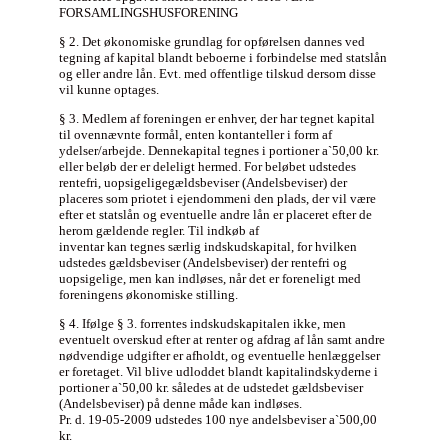
FORSAMLINGSHUSFORENING
§ 2. Det økonomiske grundlag for opførelsen dannes ved
tegning af kapital blandt beboerne i forbindelse med statslån
og eller andre lån. Evt. med offentlige tilskud dersom disse
vil kunne optages.
§ 3. Medlem af foreningen er enhver, der har tegnet kapital
til ovennævnte formål, enten kontanteller i form af
ydelser/arbejde. Dennekapital tegnes i portioner a`50,00 kr.
eller beløb der er deleligt hermed. For beløbet udstedes
rentefri, uopsigeligegældsbeviser (Andelsbeviser) der
placeres som priotet i ejendommeni den plads, der vil være
efter et statslån og eventuelle andre lån er placeret efter de
herom gældende regler. Til indkøb af
inventar kan tegnes særlig indskudskapital, for hvilken
udstedes gældsbeviser (Andelsbeviser) der rentefri og
uopsigelige, men kan indløses, når det er foreneligt med
foreningens økonomiske stilling.
§ 4. Ifølge § 3. forrentes indskudskapitalen ikke, men
eventuelt overskud efter at renter og afdrag af lån samt andre
nødvendige udgifter er afholdt, og eventuelle henlæggelser
er foretaget. Vil blive udloddet blandt kapitalindskyderne i
portioner a`50,00 kr. således at de udstedet gældsbeviser
(Andelsbeviser) på denne måde kan indløses.
Pr. d. 19-05-2009 udstedes 100 nye andelsbeviser a`500,00
kr.