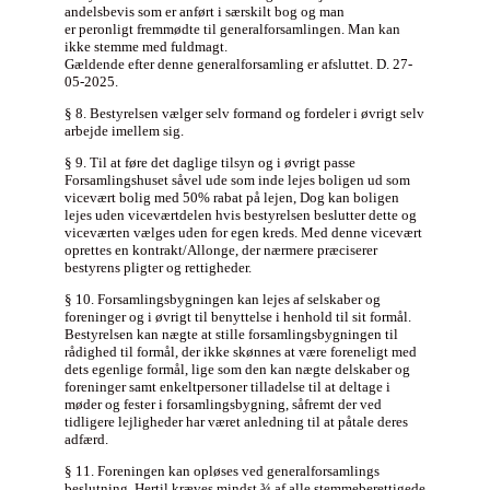
andelsbevis som er anført i særskilt bog og man
er peronligt fremmødte til generalforsamlingen. Man kan
ikke stemme med fuldmagt.
Gældende efter denne generalforsamling er afsluttet. D. 27-
05-2025.
§ 8. Bestyrelsen vælger selv formand og fordeler i øvrigt selv
arbejde imellem sig.
§ 9. Til at føre det daglige tilsyn og i øvrigt passe
Forsamlingshuset såvel ude som inde lejes boligen ud som
vicevært bolig med 50% rabat på lejen, Dog kan boligen
lejes uden viceværtdelen hvis bestyrelsen beslutter dette og
viceværten vælges uden for egen kreds. Med denne vicevært
oprettes en kontrakt/Allonge, der nærmere præciserer
bestyrens pligter og rettigheder.
§ 10. Forsamlingsbygningen kan lejes af selskaber og
foreninger og i øvrigt til benyttelse i henhold til sit formål.
Bestyrelsen kan nægte at stille forsamlingsbygningen til
rådighed til formål, der ikke skønnes at være foreneligt med
dets egenlige formål, lige som den kan nægte delskaber og
foreninger samt enkeltpersoner tilladelse til at deltage i
møder og fester i forsamlingsbygning, såfremt der ved
tidligere lejligheder har været anledning til at påtale deres
adfærd.
§ 11. Foreningen kan opløses ved generalforsamlings
beslutning. Hertil kræves mindst ¾ af alle stemmeberettigede