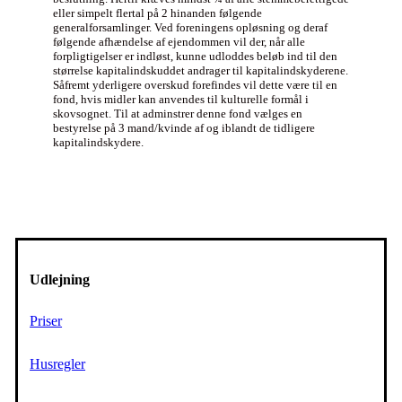
eller simpelt flertal på 2 hinanden følgende
generalforsamlinger. Ved foreningens opløsning og deraf
følgende afhændelse af ejendommen vil der, når alle
forpligtigelser er indløst, kunne udloddes beløb ind til den
størrelse kapitalindskuddet andrager til kapitalindskyderene.
Såfremt yderligere overskud forefindes vil dette være til en
fond, hvis midler kan anvendes til kulturelle formål i
skovsognet. Til at adminstrer denne fond vælges en
bestyrelse på 3 mand/kvinde af og iblandt de tidligere
kapitalindskydere.
Udlejning
Priser
Husregler