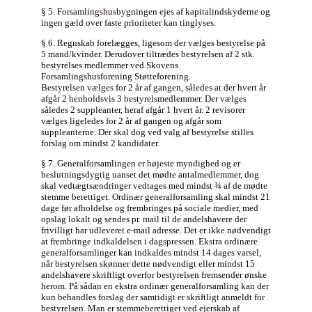
§ 5. Forsamlingshusbygningen ejes af kapitalindskyderne og
ingen gæld over faste prioriteter kan tinglyses.
§ 6. Regnskab forelægges, ligesom der vælges bestyrelse på
5 mand/kvinder. Derudover tiltrædes bestyrelsen af 2 stk.
bestyrelses medlemmer ved Skovens
Forsamlingshusforening Støtteforening.
Bestyrelsen vælges for 2 år af gangen, således at der hvert år
afgår 2 henholdsvis 3 bestyrelsmedlemmer. Der vælges
således 2 suppleanter, heraf afgår 1 hvert år. 2 revisorer
vælges ligeledes for 2 år af gangen og afgår som
suppleanterne. Der skal dog ved valg af bestyrelse stilles
forslag om mindst 2 kandidater.
§ 7. Generalforsamlingen er højeste myndighed og er
beslutningsdygtig uanset det mødte antalmedlemmer, dog
skal vedtægtsændringer vedtages med mindst ¾ af de mødte
stemme berettiget. Ordinær generalforsamling skal mindst 21
dage før afholdelse og frembringes på sociale medier, med
opslag lokalt og sendes pr. mail til de andelshavere der
frivilligt har udleveret e-mail adresse. Det er ikke nødvendigt
at frembringe indkaldelsen i dagspressen. Ekstra ordinære
generalforsamlinger kan indkaldes mindst 14 dages varsel,
når bestyrelsen skønner dette nødvendigt eller mindst 15
andelshavere skriftligt overfor bestyrelsen fremsender ønske
herom. På sådan en ekstra ordinær generalforsamling kan der
kun behandles forslag der samtidigt er skriftligt anmeldt for
bestyrelsen. Man er stemmeberettiget ved ejerskab af