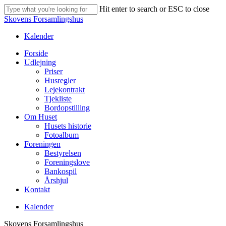
Skip
Hit enter to search or ESC to close
to
Close
Skovens Forsamlingshus
main
Search
content
Kalender
Menu
Forside
Udlejning
Priser
Husregler
Lejekontrakt
Tjekliste
Bordopstilling
Om Huset
Husets historie
Fotoalbum
Foreningen
Bestyrelsen
Foreningslove
Bankospil
Årshjul
Kontakt
Kalender
Skovens Forsamlingshus