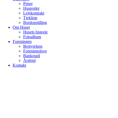
Priser
Husregler
Lejekontrakt
Tjekliste
Bordopstilling
Om Huset
Husets historie
Fotoalbum
Foreningen
Bestyrelsen
Foreningslove
Bankospil
Årshjul
Kontakt