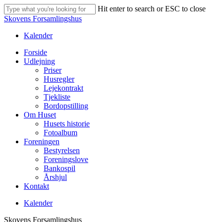
Skip
Hit enter to search or ESC to close
to
Close
Skovens Forsamlingshus
main
Search
content
Kalender
Menu
Forside
Udlejning
Priser
Husregler
Lejekontrakt
Tjekliste
Bordopstilling
Om Huset
Husets historie
Fotoalbum
Foreningen
Bestyrelsen
Foreningslove
Bankospil
Årshjul
Kontakt
Kalender
Skovens Forsamlingshus