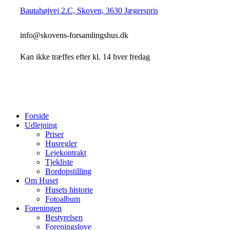
Bautahøjvej 2.C, Skoven, 3630 Jægerspris
info@skovens-forsamlingshus.dk
Kan ikke træffes efter kl. 14 hver fredag
Close
Forside
Menu
Udlejning
Priser
Husregler
Lejekontrakt
Tjekliste
Bordopstilling
Om Huset
Husets historie
Fotoalbum
Foreningen
Bestyrelsen
Foreningslove