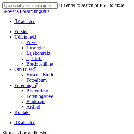
Skip
Hit enter to search or ESC to close
to
Close
Skovens Forsamlingshus
main
Search
content
Kalender
Menu
Forside
Udlejning
Priser
Husregler
Lejekontrakt
Tjekliste
Bordopstilling
Om Huset
Husets historie
Fotoalbum
Foreningen
Bestyrelsen
Foreningslove
Bankospil
Årshjul
Kontakt
Kalender
Skovens Forsamlingshus