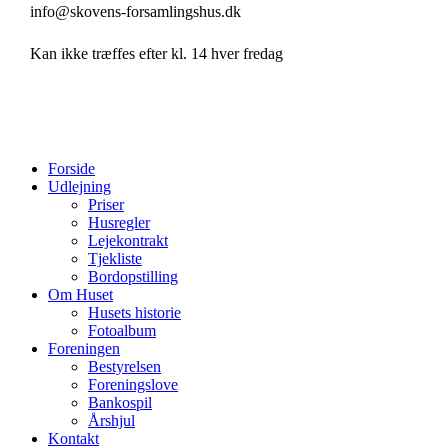
info@skovens-forsamlingshus.dk
Kan ikke træffes efter kl. 14 hver fredag
Forside
Udlejning
Priser
Husregler
Lejekontrakt
Tjekliste
Bordopstilling
Om Huset
Husets historie
Fotoalbum
Foreningen
Bestyrelsen
Foreningslove
Bankospil
Årshjul
Kontakt