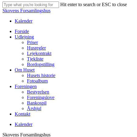
Hit enter to search or ESC to close
Close
Skovens Forsamlingshus
Search
Kalender
Menu
Forside
Udlejning
Priser
Husregler
Lejekontrakt
Tjekliste
Bordopstilling
Om Huset
Husets historie
Fotoalbum
Foreningen
Bestyrelsen
Foreningslove
Bankospil
Årshjul
Kontakt
Kalender
Skovens Forsamlingshus