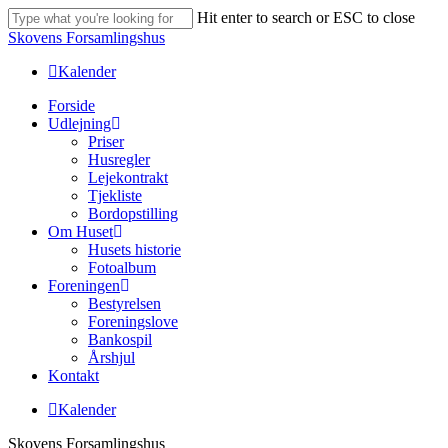
Skip
Hit enter to search or ESC to close
to
Close
Skovens Forsamlingshus
main
Search
content
Kalender
Menu
Forside
Udlejning
Priser
Husregler
Lejekontrakt
Tjekliste
Bordopstilling
Om Huset
Husets historie
Fotoalbum
Foreningen
Bestyrelsen
Foreningslove
Bankospil
Årshjul
Kontakt
Kalender
Skovens Forsamlingshus