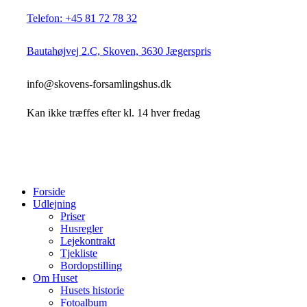
Telefon: +45 81 72 78 32
Bautahøjvej 2.C, Skoven, 3630 Jægerspris
info@skovens-forsamlingshus.dk
Kan ikke træffes efter kl. 14 hver fredag
Close
Forside
Menu
Udlejning
Priser
Husregler
Lejekontrakt
Tjekliste
Bordopstilling
Om Huset
Husets historie
Fotoalbum