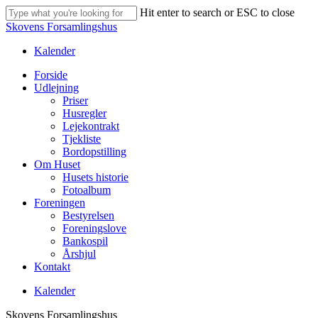
Skip
Hit enter to search or ESC to close
to
Close
Skovens Forsamlingshus
main
Search
content
Kalender
Menu
Forside
Udlejning
Priser
Husregler
Lejekontrakt
Tjekliste
Bordopstilling
Om Huset
Husets historie
Fotoalbum
Foreningen
Bestyrelsen
Foreningslove
Bankospil
Årshjul
Kontakt
Kalender
Skovens Forsamlingshus