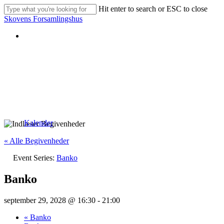
Skip
Hit enter to search or ESC to close
to
Close
Skovens Forsamlingshus
main
Search
content
Kalender
« Alle Begivenheder
Event Series:
Banko
Banko
september 29, 2028 @ 16:30
-
21:00
«
Banko