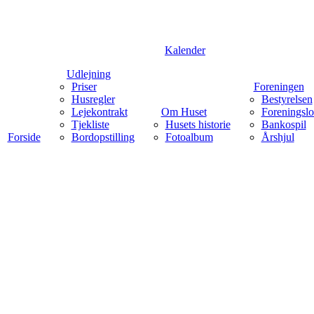
Kalender
Menu
Udlejning
Priser
Foreningen
Husregler
Bestyrelsen
Lejekontrakt
Om Huset
Foreningsl
Tjekliste
Husets historie
Bankospil
Forside
Bordopstilling
Fotoalbum
Årshjul