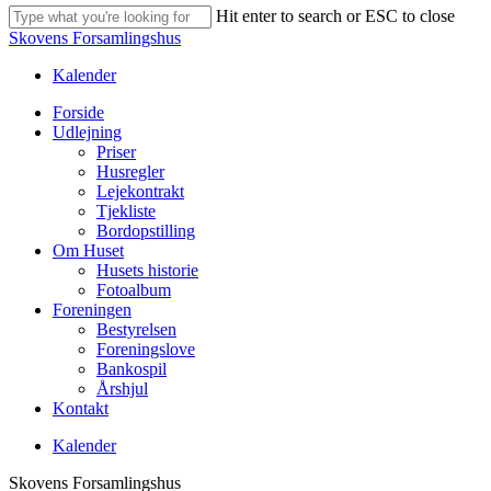
Hit enter to search or ESC to close
Close
Skovens Forsamlingshus
Search
Kalender
Menu
Forside
Udlejning
Priser
Husregler
Lejekontrakt
Tjekliste
Bordopstilling
Om Huset
Husets historie
Fotoalbum
Foreningen
Bestyrelsen
Foreningslove
Bankospil
Årshjul
Kontakt
Kalender
Skovens Forsamlingshus