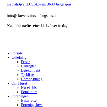
Bautahøjvej 2.C, Skoven, 3630 Jægerspris
info@skovens-forsamlingshus.dk
Kan ikke træffes efter kl. 14 hver fredag
Forside
Udlejning
Priser
Husregler
Lejekontrakt
Tjekliste
Bordopstilling
Om Huset
Husets historie
Fotoalbum
Foreningen
Bestyrelsen
Foreningslove