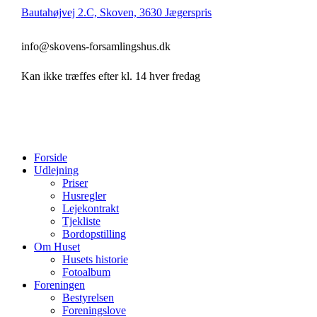
Bautahøjvej 2.C, Skoven, 3630 Jægerspris
info@skovens-forsamlingshus.dk
Kan ikke træffes efter kl. 14 hver fredag
Forside
Udlejning
Priser
Husregler
Lejekontrakt
Tjekliste
Bordopstilling
Om Huset
Husets historie
Fotoalbum
Foreningen
Bestyrelsen
Foreningslove