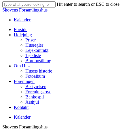
Hit enter to search or ESC to close
Close
Skovens Forsamlingshus
Search
Kalender
Menu
Forside
Udlejning
Priser
Husregler
Lejekontrakt
Tjekliste
Bordopstilling
Om Huset
Husets historie
Fotoalbum
Foreningen
Bestyrelsen
Foreningslove
Bankospil
Årshjul
Kontakt
Kalender
Skovens Forsamlingshus