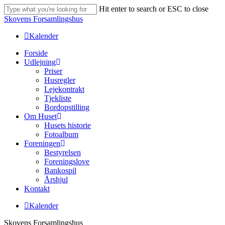
Skip
Hit enter to search or ESC to close
to
Close
Skovens Forsamlingshus
main
Search
content
Kalender
Menu
Forside
Udlejning
Priser
Husregler
Lejekontrakt
Tjekliste
Bordopstilling
Om Huset
Husets historie
Fotoalbum
Foreningen
Bestyrelsen
Foreningslove
Bankospil
Årshjul
Kontakt
Kalender
Skovens Forsamlingshus