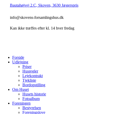
Bautahøjvej 2.C, Skoven, 3630 Jægerspris
info@skovens-forsamlingshus.dk
Kan ikke træffes efter kl. 14 hver fredag
Close
Forside
Menu
Udlejning
Priser
Husregler
Lejekontrakt
Tjekliste
Bordopstilling
Om Huset
Husets historie
Fotoalbum
Foreningen
Bestyrelsen
Foreningslove