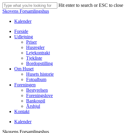
Skip
Hit enter to search or ESC to close
to
Close
Close
Skovens Forsamlingshus
main
Search
Menu
content
Kalender
Menu
Forside
Udlejning
Priser
Husregler
Lejekontrakt
Tjekliste
Bordopstilling
Om Huset
Husets historie
Fotoalbum
Foreningen
Bestyrelsen
Foreningslove
Bankospil
Årshjul
Kontakt
Kalender
Skovens Forsamlingshus