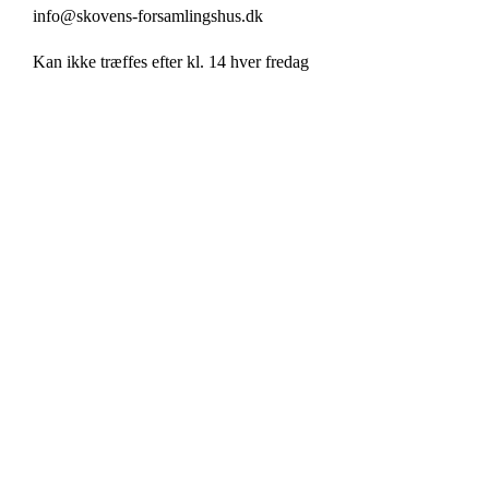
info@skovens-forsamlingshus.dk
Kan ikke træffes efter kl. 14 hver fredag
Forside
Udlejning
Om Huset
Priser
Foreningen
Husregler
Husets historie
Lejekontrakt
Kontakt
Fotoalbum
Bestyrelsen
Tjekliste
Foreningslove
Bordopstilling
Bankospil
Årshjul