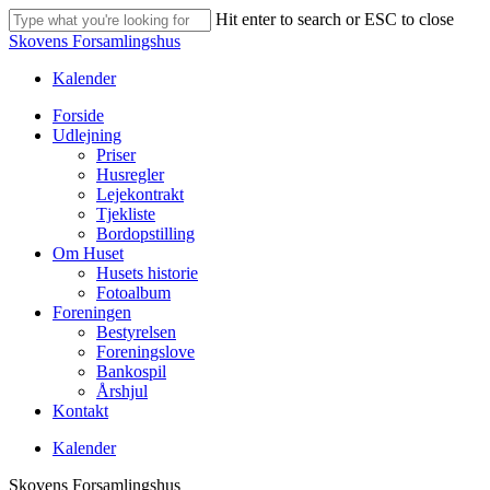
Skip
Hit enter to search or ESC to close
to
Close
Skovens Forsamlingshus
main
Search
content
Kalender
Menu
Forside
Udlejning
Priser
Husregler
Lejekontrakt
Tjekliste
Bordopstilling
Om Huset
Husets historie
Fotoalbum
Foreningen
Bestyrelsen
Foreningslove
Bankospil
Årshjul
Kontakt
Kalender
Skovens Forsamlingshus