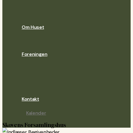
Lejekontrakt
Tjekliste
Bordopstilling
Om Huset
Husets historie
Fotoalbum
Foreningen
Bestyrelsen
Foreningslove
Bankospil
Årshjul
Kontakt
Kalender
Skovens Forsamlingshus