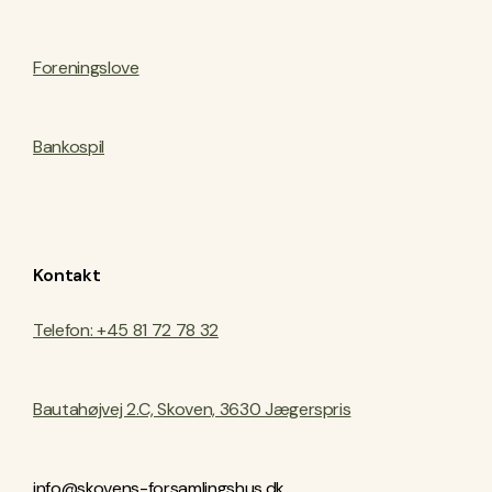
Foreningslove
Bankospil
Kontakt
Telefon: +45 81 72 78 32
Bautahøjvej 2.C, Skoven, 3630 Jægerspris
info@skovens-forsamlingshus.dk