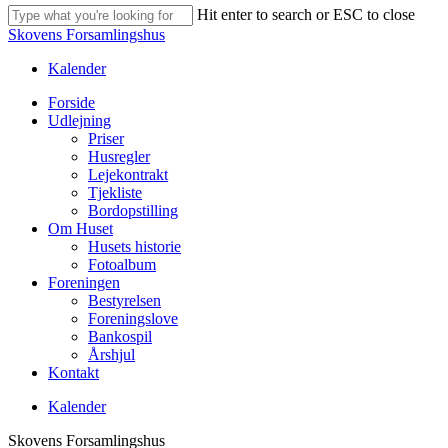
Hit enter to search or ESC to close
Close
Skovens Forsamlingshus
Search
Kalender
Menu
Forside
Udlejning
Priser
Husregler
Lejekontrakt
Tjekliste
Bordopstilling
Om Huset
Husets historie
Fotoalbum
Foreningen
Bestyrelsen
Foreningslove
Bankospil
Årshjul
Kontakt
Kalender
Skovens Forsamlingshus