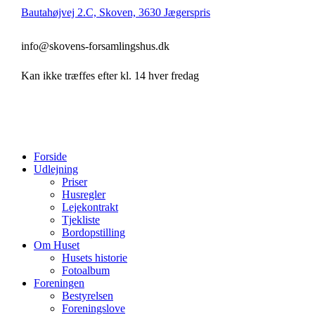
Bautahøjvej 2.C, Skoven, 3630 Jægerspris
info@skovens-forsamlingshus.dk
Kan ikke træffes efter kl. 14 hver fredag
Forside
Udlejning
Priser
Husregler
Lejekontrakt
Tjekliste
Bordopstilling
Om Huset
Husets historie
Fotoalbum
Foreningen
Bestyrelsen
Foreningslove