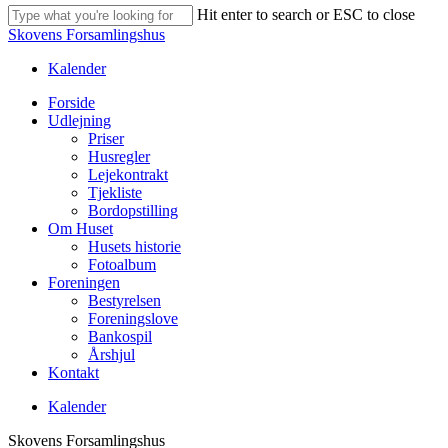
Hit enter to search or ESC to close
Close
Skovens Forsamlingshus
Search
Kalender
Menu
Forside
Udlejning
Priser
Husregler
Lejekontrakt
Tjekliste
Bordopstilling
Om Huset
Husets historie
Fotoalbum
Foreningen
Bestyrelsen
Foreningslove
Bankospil
Årshjul
Kontakt
Kalender
Skovens Forsamlingshus